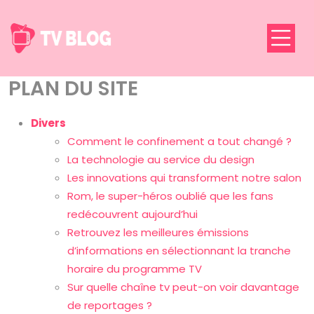
PLAN DU SITE
Divers
Comment le confinement a tout changé ?
La technologie au service du design
Les innovations qui transforment notre salon
Rom, le super-héros oublié que les fans
redécouvrent aujourd’hui
Retrouvez les meilleures émissions
d’informations en sélectionnant la tranche
horaire du programme TV
Sur quelle chaîne tv peut-on voir davantage
de reportages ?