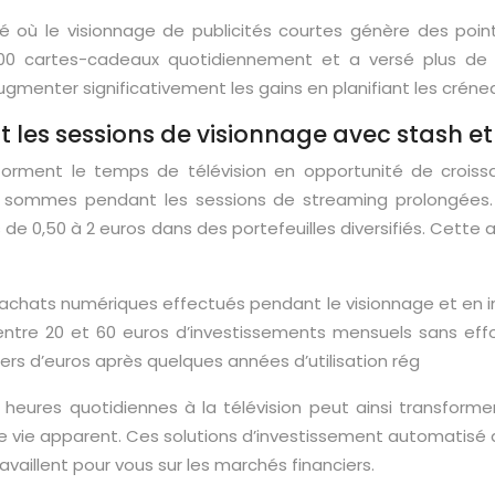
é où le visionnage de publicités courtes génère des po
 000 cartes-cadeaux quotidiennement et a versé plus 
menter significativement les gains en planifiant les créne
les sessions de visionnage avec stash e
forment le temps de télévision en opportunité de croiss
 sommes pendant les sessions de streaming prolongées. 
e 0,50 à 2 euros dans des portefeuilles diversifiés. Cette
s achats numériques effectués pendant le visionnage et en in
tre 20 et 60 euros d’investissements mensuels sans effo
ers d’euros après quelques années d’utilisation rég
 heures quotidiennes à la télévision peut ainsi transforme
 de vie apparent. Ces solutions d’investissement automatis
availlent pour vous sur les marchés financiers.