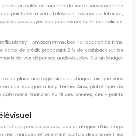
es points cumulés en fonction de votre consommation
 points liés à votre télévision : fournisseur Internet,
squelles vous payez vos abonnements. En centralisant
lix, Disney+, Amazon Prime, box TV, location de films,
ne carte de crédit proposant 2 % de cashback sur les
nnuels de vos dépenses audiovisuelles. Sur un budget
ttre en place une règle simple : chaque fois que vous
 ou une épargne à long terme. Ainsi, plutôt que de
atrimoine financier. Au fil des années, ces « points
élévisuel
formations précieuses pour des stratégies d’arbitrage
ion des marques et orientent parfois directement les