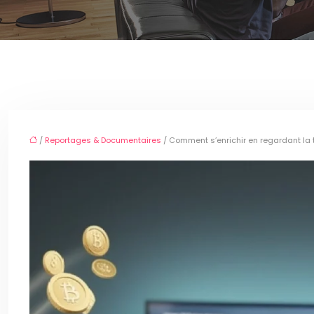
/
Reportages & Documentaires
/ Comment s’enrichir en regardant la t