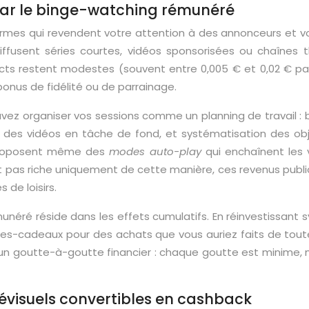
 par le binge-watching rémunéré
rmes qui revendent votre attention à des annonceurs et vo
iffusent séries courtes, vidéos sponsorisées ou chaîne
ects restent modestes (souvent entre 0,005 € et 0,02 € pa
onus de fidélité ou de parrainage.
ez organiser vos sessions comme un planning de travail : bl
cer des vidéos en tâche de fond, et systématisation des obj
s proposent même des
modes auto-play
qui enchaînent les
vient pas riche uniquement de cette manière, ces revenus pub
 de loisirs.
unéré réside dans les effets cumulatifs. En réinvestissan
tes-cadeaux pour des achats que vous auriez faits de toute
 goutte-à-goutte financier : chaque goutte est minime, mai
élévisuels convertibles en cashback