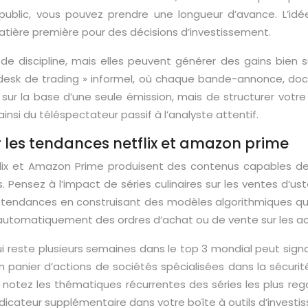
ublic, vous pouvez prendre une longueur d’avance. L’idé
atière première pour des décisions d’investissement.
discipline, mais elles peuvent générer des gains bien sup
 desk de trading » informel, où chaque bande-annonce, do
d sur la base d’une seule émission, mais de structurer votr
si du téléspectateur passif à l’analyste attentif.
 les tendances netflix et amazon prime
ix et Amazon Prime produisent des contenus capables d
 Pensez à l’impact de séries culinaires sur les ventes d’ust
ces tendances en construisant des modèles algorithmiques qui
automatiquement des ordres d’achat ou de vente sur les ac
ui reste plusieurs semaines dans le top 3 mondial peut signa
 un panier d’actions de sociétés spécialisées dans la sécur
: notez les thématiques récurrentes des séries les plus r
icateur supplémentaire dans votre boîte à outils d’investis