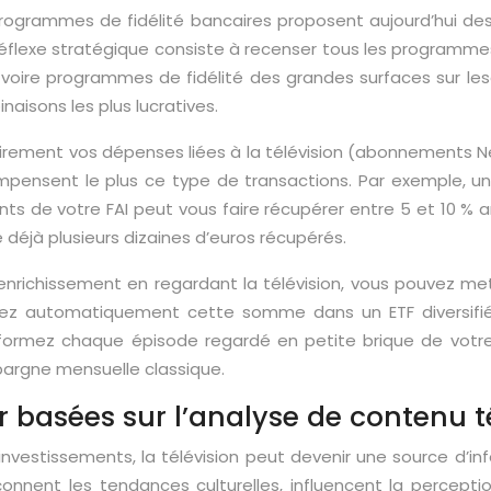
rogrammes de fidélité bancaires proposent aujourd’hui d
lexe stratégique consiste à recenser tous les programmes de
 voire programmes de fidélité des grandes surfaces sur le
aisons les plus lucratives.
rement vos dépenses liées à la télévision (abonnements Netf
mpensent le plus ce type de transactions. Par exemple, u
s de votre FAI peut vous faire récupérer entre 5 et 10 % a
 déjà plusieurs dizaines d’euros récupérés.
’enrichissement en regardant la télévision, vous pouvez me
ssez automatiquement cette somme dans un ETF diversifié
formez chaque épisode regardé en petite brique de votre p
épargne mensuelle classique.
r basées sur l’analyse de contenu t
vestissements, la télévision peut devenir une source d’in
açonnent les tendances culturelles, influencent la percept