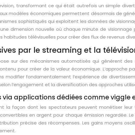
évision, transformant ce qui était autrefois un simple div
ouveaux modèles économiques permettent désormais de géné
nismes sophistiqués qui exploitent les données de visionna
une dimension nouvelle où chaque minute de visionnage pe
habitudes télévisuelles pour créer des flux de revenus diver
ves par le streaming et la télévisio
repose sur des mécanismes automatisés qui génèrent des r
contenu pour créer de la valeur économique. L’approche pa
s modifier fondamentalement l’expérience de divertissem
selon l’engagement et la diversification des approches utilis
via applications dédiées comme viggle 
ent la façon dont les spectateurs peuvent monétiser leur
s convertibles en argent pour chaque émission regardée. L
ribution précise des récompenses. Les gains moyens oscille
nement.