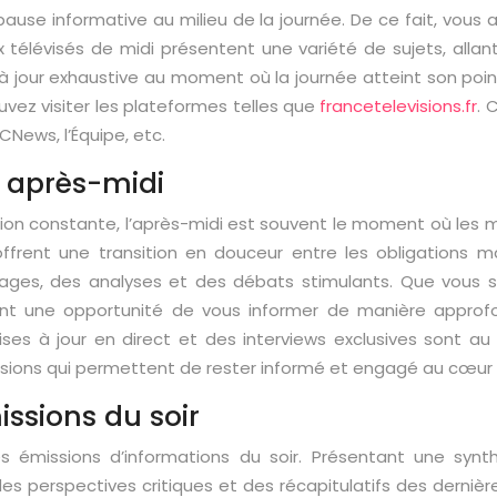
e pause informative au milieu de la journée. De ce fait, vo
ux télévisés de midi présentent une variété de sujets, all
à jour exhaustive au moment où la journée atteint son poin
uvez visiter les plateformes telles que
francetelevisions.fr
. 
CNews, l’Équipe, etc.
n après-midi
on constante, l’après-midi est souvent le moment où les m
ffrent une transition en douceur entre les obligations ma
tages, des analyses et des débats stimulants. Que vous s
ent une opportunité de vous informer de manière approfon
 mises à jour en direct et des interviews exclusives sont 
sions qui permettent de rester informé et engagé au cœur 
issions du soir
es émissions d’informations du soir. Présentant une sy
s perspectives critiques et des récapitulatifs des derniè