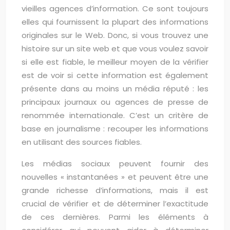
vieilles agences d’information. Ce sont toujours
elles qui fournissent la plupart des informations
originales sur le Web. Donc, si vous trouvez une
histoire sur un site web et que vous voulez savoir
si elle est fiable, le meilleur moyen de la vérifier
est de voir si cette information est également
présente dans au moins un média réputé : les
principaux journaux ou agences de presse de
renommée internationale. C’est un critère de
base en journalisme : recouper les informations
en utilisant des sources fiables.
Les médias sociaux peuvent fournir des
nouvelles « instantanées » et peuvent être une
grande richesse d’informations, mais il est
crucial de vérifier et de déterminer l’exactitude
de ces dernières. Parmi les éléments à