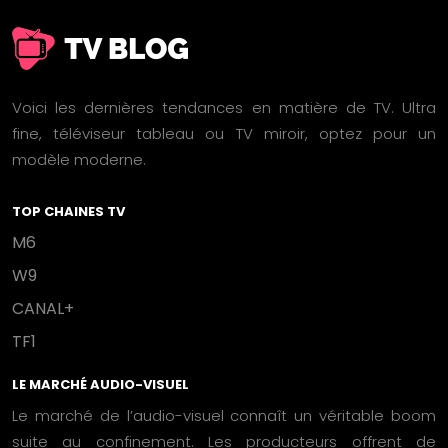
Voici les dernières tendances en matière de TV. Ultra
fine, téléviseur tableau ou TV miroir, optez pour un
modèle moderne.
TOP CHAINES TV
M6
W9
CANAL+
TF1
LE MARCHÉ AUDIO-VISUEL
Le marché de l’audio-visuel connaît un véritable boom
suite au confinement. Les producteurs offrent de