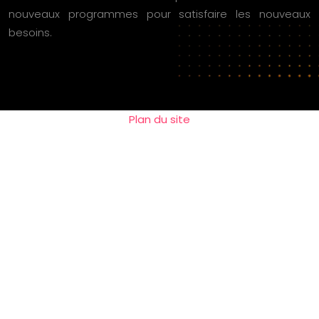
nouveaux programmes pour satisfaire les nouveaux
besoins.
Plan du site