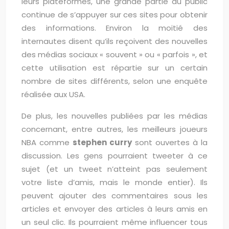
leurs plateformes, une grande partie du public
continue de s’appuyer sur ces sites pour obtenir
des informations. Environ la moitié des
internautes disent qu’ils reçoivent des nouvelles
des médias sociaux « souvent » ou « parfois », et
cette utilisation est répartie sur un certain
nombre de sites différents, selon une enquête
réalisée aux USA.
De plus, les nouvelles publiées par les médias
concernant, entre autres, les meilleurs joueurs
NBA comme
stephen curry
sont ouvertes à la
discussion. Les gens pourraient tweeter à ce
sujet (et un tweet n’atteint pas seulement
votre liste d’amis, mais le monde entier). Ils
peuvent ajouter des commentaires sous les
articles et envoyer des articles à leurs amis en
un seul clic. Ils pourraient même influencer tous