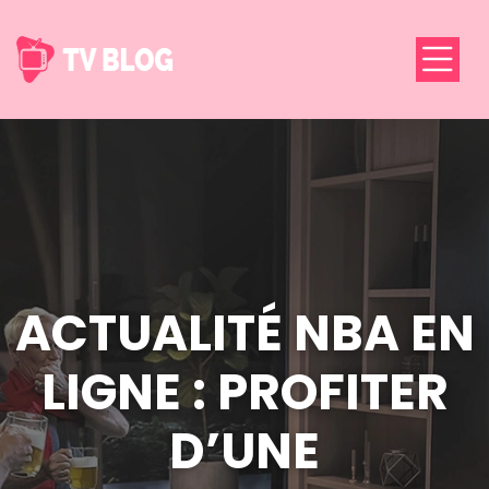
ACTUALITÉ NBA EN
LIGNE : PROFITER
D’UNE