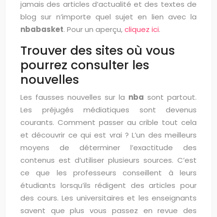
jamais des articles d’actualité et des textes de
blog sur n’importe quel sujet en lien avec la
nbabasket
. Pour un aperçu,
cliquez ici
.
Trouver des sites où vous
pourrez consulter les
nouvelles
Les fausses nouvelles sur la
nba
sont partout.
Les préjugés médiatiques sont devenus
courants. Comment passer au crible tout cela
et découvrir ce qui est vrai ? L’un des meilleurs
moyens de déterminer l’exactitude des
contenus est d’utiliser plusieurs sources. C’est
ce que les professeurs conseillent à leurs
étudiants lorsqu’ils rédigent des articles pour
des cours. Les universitaires et les enseignants
savent que plus vous passez en revue des