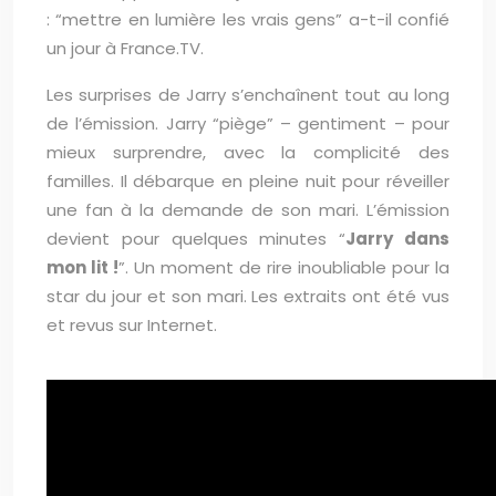
: “mettre en lumière les vrais gens” a-t-il confié
un jour à France.TV.
Les surprises de Jarry s’enchaînent tout au long
de l’émission. Jarry “piège” – gentiment – pour
mieux surprendre, avec la complicité des
familles. Il débarque en pleine nuit pour réveiller
une fan à la demande de son mari. L’émission
devient pour quelques minutes “
Jarry dans
mon lit !
”. Un moment de rire inoubliable pour la
star du jour et son mari. Les extraits ont été vus
et revus sur Internet.