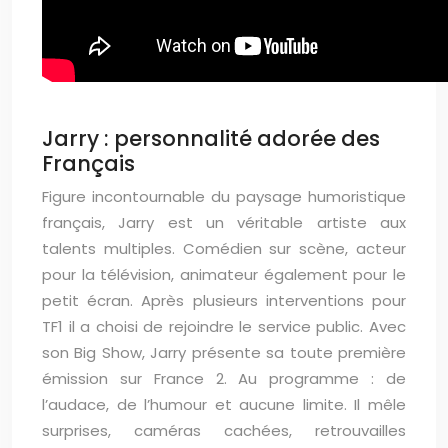
Jarry : personnalité adorée des
Français
Figure incontournable du paysage humoristique
français, Jarry est un véritable artiste aux
talents multiples. Comédien sur scène, acteur
pour la télévision, animateur également pour le
petit écran. Après plusieurs interventions pour
TF1 il a choisi de rejoindre le service public. Avec
son Big Show, Jarry présente sa toute première
émission sur France 2. Au programme : de
l’audace, de l’humour et aucune limite. Il mêle
surprises, caméras cachées, retrouvailles