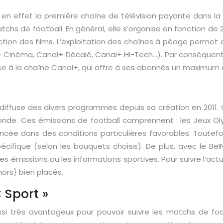
st en effet la première chaîne de télévision payante dans la
hs de football. En général, elle s’organise en fonction de 2 
ction des films. L’exploitation des chaînes à péage permet
Cinéma, Canal+ Décalé, Canal+ Hi-Tech…). Par conséquent, 
ce à la chaîne Canal+, qui offre à ses abonnés un maximum d
i diffuse des divers programmes depuis sa création en 2011.
onde. Ces émissions de football comprennent : les Jeux O
ncée dans des conditions particulières favorables. Toutefois,
ifique (selon les bouquets choisis). De plus, avec le BeIN
 émissions ou les informations sportives. Pour suivre l’act
hors} bien placés.
 Sport »
aussi très avantageux pour pouvoir suivre les matchs de fo