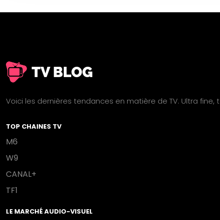
Voici les dernières tendances en matière de TV. Ultra fine,
TOP CHAINES TV
M6
W9
CANAL+
TF1
LE MARCHÉ AUDIO-VISUEL