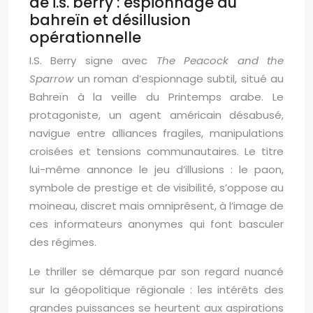
de i.s. berry : espionnage au
bahreïn et désillusion
opérationnelle
I.S. Berry signe avec
The Peacock and the
Sparrow
un roman d’espionnage subtil, situé au
Bahreïn à la veille du Printemps arabe. Le
protagoniste, un agent américain désabusé,
navigue entre alliances fragiles, manipulations
croisées et tensions communautaires. Le titre
lui-même annonce le jeu d’illusions : le paon,
symbole de prestige et de visibilité, s’oppose au
moineau, discret mais omniprésent, à l’image de
ces informateurs anonymes qui font basculer
des régimes.
Le thriller se démarque par son regard nuancé
sur la géopolitique régionale : les intérêts des
grandes puissances se heurtent aux aspirations