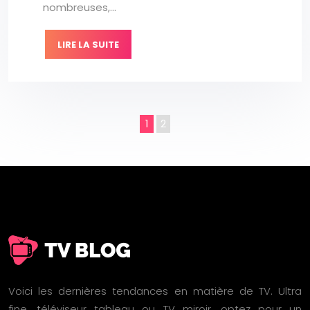
nombreuses,…
LIRE LA SUITE
1
2
Voici les dernières tendances en matière de TV. Ultra
fine, téléviseur tableau ou TV miroir, optez pour un